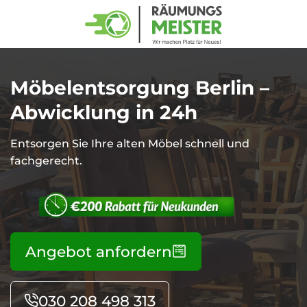
Zurück
Haushaltsauflösungen
Möbelentsorgung Berlin –
Gewerbe- und
Abwicklung in 24h
Geschäftsauflösungen
Entsorgen Sie Ihre alten Möbel schnell und
fachgerecht.
Entsorgung
Startseite
Haushaltsauflösungen
und
Abholung
Über uns
Gewerbe- und
Kontakt
Geschäftsauflösungen
Spezial- und
Angebot anfordern
Impressum
Lagerentrümpelungen
Entsorgung
Datenschutzerklärung
und
Umzugsservices
030 208 498 313
Abholung