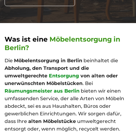
Kosten
Spezial- und
Lagerentrümpelungen
Was ist eine
Möbelentsorgung in
Umzugsservices
Berlin?
Kosten
Die
Möbelentsorgung in Berlin
beinhaltet die
Abholung, den Transport und die
umweltgerechte
Entsorgung
von alten oder
unerwünschten Möbelstücken
. Bei
Räumungsmeister aus Berlin
bieten wir einen
umfassenden Service, der alle Arten von Möbeln
abdeckt, sei es aus Haushalten, Büros oder
gewerblichen Einrichtungen. Wir sorgen dafür,
dass Ihre
alten Möbelstücke
umweltgerecht
entsorgt oder, wenn möglich, recycelt werden.