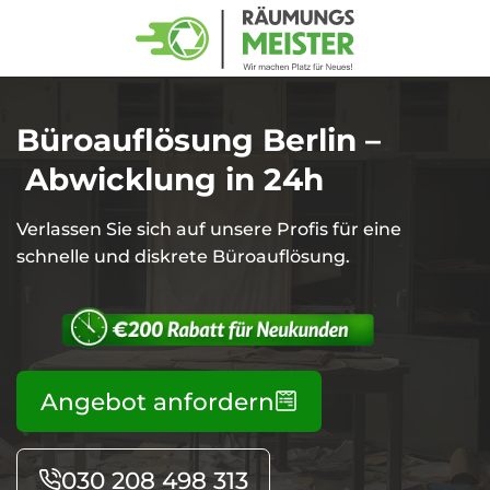
Zurück
Haushaltsauflösungen
Büroauflösung Berlin –
Gewerbe- und
Abwicklung in 24h
Geschäftsauflösungen
Verlassen Sie sich auf unsere Profis für eine
schnelle und diskrete Büroauflösung.
Entsorgung
Startseite
Haushaltsauflösungen
und
Abholung
Über uns
Gewerbe- und
Kontakt
Geschäftsauflösungen
Spezial- und
Angebot anfordern
Impressum
Lagerentrümpelungen
Entsorgung
Datenschutzerklärung
und
Umzugsservices
030 208 498 313
Abholung