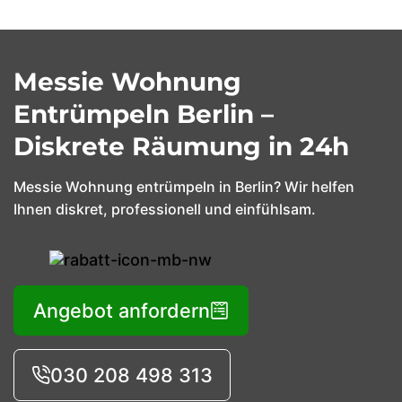
Zurück
Messie Wohnung
Haushaltsauflösungen
Entrümpeln Berlin –
Gewerbe- und
Diskrete Räumung in 24h
Geschäftsauflösungen
Messie Wohnung entrümpeln in Berlin? Wir helfen
Ihnen diskret, professionell und einfühlsam.
Entsorgung
Startseite
Haushaltsauflösungen
und
Über uns
Abholung
Gewerbe- und
Kontakt
Geschäftsauflösungen
Spezial- und
Angebot anfordern
Impressum
Lagerentrümpelungen
Entsorgung
Datenschutzerklärung
030 208 498 313
und
Umzugsservices
Abholung